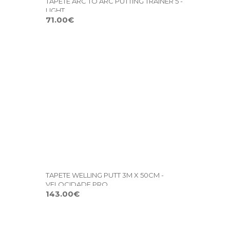
TAPETE ARC TO ARC PUTTING TRAINER 5 -
LIGHT
71.00€
TAPETE WELLING PUTT 3M X 50CM -
VELOCIDADE PRO
143.00€