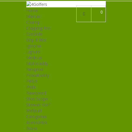
Home
0
Marcas
Champ
Chipping Pro
EzeGlide
Grip It Rite
Igotcha
Lignum
Medicus
Motocaddy
Neoprod
PowaKaddy
PRGR
Pride
Rawspeed
Shot Scope
Stewart Golf
Wellputt
Categorias
Acessórios
Bolas