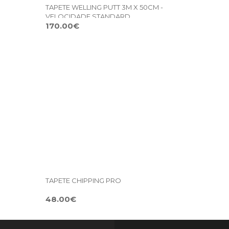
TAPETE WELLING PUTT 3M X 50CM -
VELOCIDADE STANDARD
170.00€
TAPETE CHIPPING PRO
48.00€