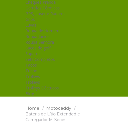
Cheques Prenda
Garrafas Térmicas
GPS, Laser e Radares
Grips
Luvas
Roupa de Homem
Roupa Júnior
Roupa Senhora
Sacos de golf
Sapatos
Sets Completos
Tacos
Treino
Trolleys
Trolleys
Trolleys Eléctricos
Blog
Home
/
Motocaddy
/
Bateria de Lítio Extended e
Carregador M-Series