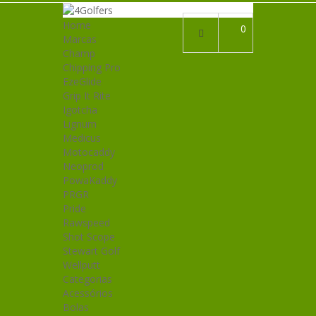
Home
0
Marcas
Champ
Chipping Pro
EzeGlide
Grip It Rite
Igotcha
Lignum
Medicus
Motocaddy
Neoprod
PowaKaddy
PRGR
Pride
Rawspeed
Shot Scope
Stewart Golf
Wellputt
Categorias
Acessórios
Bolas