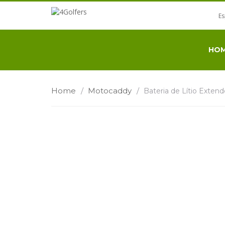
E
HO
Home
/
Motocaddy
/
Bateria de Lítio Exten