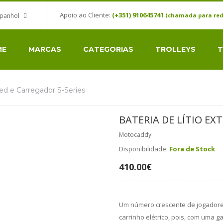
Apoio ao Cliente:
(+351) 910645741
spanhol
(chamada para red
ME
MARCAS
CATEGORIAS
TROLLEYS
T
ded e Carregador S-Series
BATERIA DE LÍTIO EX
Motocaddy
Disponibilidade:
Fora de Stock
410.00€
Um número crescente de jogadores
carrinho elétrico, pois, com uma g